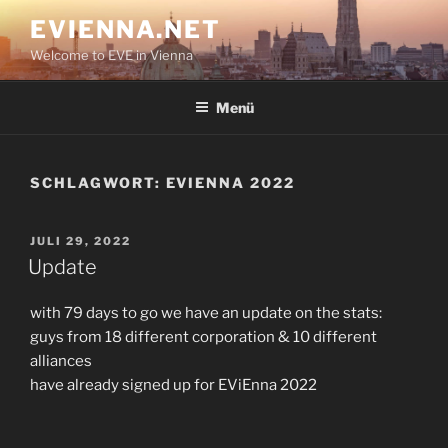
Zum
EVIENNA.NET
Inhalt
Welcome to EVE in Vienna
springen
Menü
SCHLAGWORT:
EVIENNA 2022
VERÖFFENTLICHT
JULI 29, 2022
AM
Update
with 79 days to go we have an update on the stats:
guys from 18 different corporation & 10 different
alliances
have already signed up for EViEnna 2022