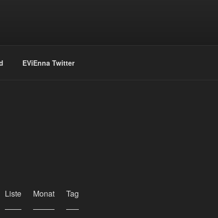
d
EViEnna Twitter
V
Liste
Monat
Tag
e
r