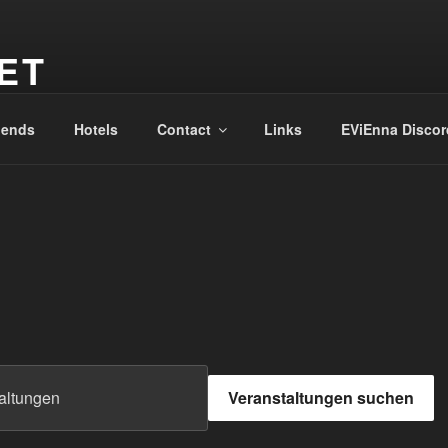
ET
iends
Hotels
Contact
Links
EViEnna Discor
Veranstaltungen suchen